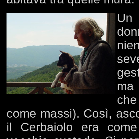
Un 
don
nie
sev
gest
ma 
che
come massi). Così, asco
il Cerbaiolo era come