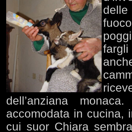
delle
fuoco
poggi
fargli
anc
cammi
rice
dell’anziana monaca
accomodata in cucina, in
cui suor Chiara sembrav