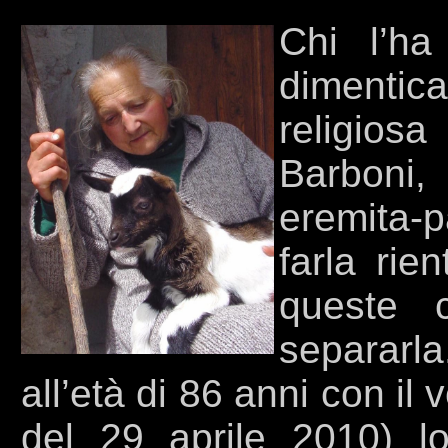
Chi l’ha
dimentic
religio
Barboni
eremita-p
farla rie
queste c
separarl
all’età di 86 anni con il
del 29 aprile 2010) l