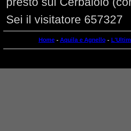
presto sul Cerbaiolo (con
Sei il visitatore 657327
Home
-
Aquila e Agnello
-
L'Ulti